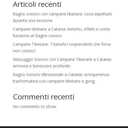
Articoli recenti
Bagno sonoro con campane tibetane: cosa aspettarti
durante una sessione
Campane tibetane a Catania: benefici, effetti e come
funziona un bagno sonoro
Campane Tibetane: 7 benefici sorprendenti che forse
non conosci
Massaggio Sonoro con Campane Tibetane a Catania:
armonia e benessere profondo
Bagno Sonoro Vibrazionale a Catania: un’esperienza
trasformativa con campane tibetane e gong
Commenti recenti
No comments to show.